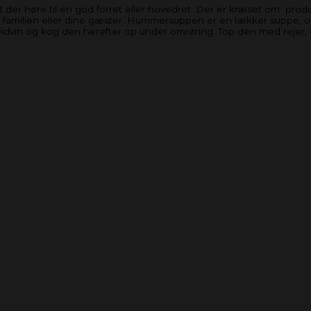
der høre til en god forret eller hovedret. Der er kræset om prod
 familien eller dine gæster. Hummersuppen er en lækker suppe, o
l hvidvin og kog den herefter op under omrøring. Top den med rejer,