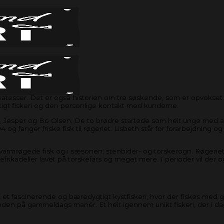
atesser. Det er også historien om tre søskende, som er opvokset i e
tigt fiskeri og den personlige kontakt med kunderne.
eth, Jesper og Bo Olsen. De to brødre startede som helt unge med 
 fanger friske fisk til røgeriet. Lisbeth står for forarbejdning o
 og varmrøgede fisk og i sæsonen; stenbider- og torskerogn. Røgeriet
frikadeller lavet på torskefars og meget mere. I perioder vil der 
 fascinerende og bæredygtigt kystfiskeri, hvor der fiskes med g
den på gammeldags manér. Et helt igennem unikt fiskeri, der i dag