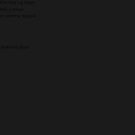
amme dag og tager
95,-), bliver
ender samme dag på
støtte til disse