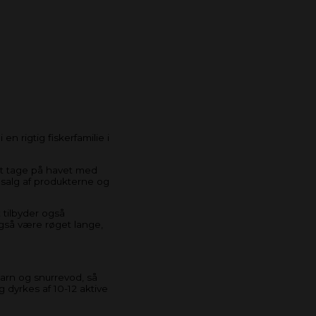
n rigtig fiskerfamilie i
at tage på havet med
g salg af produkterne og
 tilbyder også
også være røget lange,
arn og snurrevod, så
 dyrkes af 10-12 aktive