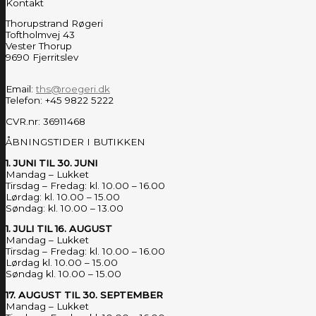
Kontakt
Thorupstrand Røgeri
Toftholmvej 43
Vester Thorup
9690 Fjerritslev
Email:
ths@roegeri.dk
Telefon: +45 9822 5222
CVR.nr: 36911468
ÅBNINGSTIDER I BUTIKKEN
1. JUNI TIL 30. JUNI
Mandag – Lukket
Tirsdag – Fredag: kl. 10.00 – 16.00
Lørdag: kl. 10.00 – 15.00
Søndag: kl. 10.00 – 13.00
1. JULI TIL 16. AUGUST
Mandag – Lukket
Tirsdag – Fredag: kl. 10.00 – 16.00
Lørdag kl. 10.00 – 15.00
Søndag kl. 10.00 – 15.00
17. AUGUST TIL 30. SEPTEMBER
Mandag – Lukket