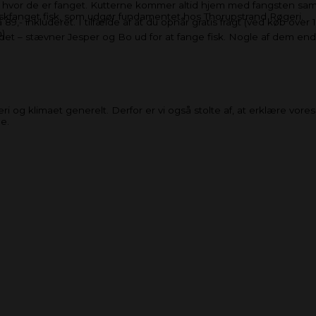
n, hvor de er fanget. Kutterne kommer altid hjem med fangsten s
iskfanget fisk, som udgør fundamentet hos Thorupstrand Røgeri.
- inkluderet. I tilfælde af at du opnår gratis fragt (ved køb over 19
n)
er det – stævner Jesper og Bo ud for at fange fisk. Nogle af dem 
i og klimaet generelt. Derfor er vi også stolte af, at erklære vores 
le.