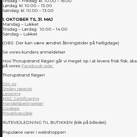
Tirsdag – Fredag: kl. 10.00 – 16.00
Lørdag: kl. 10.00 – 15.00
Søndag: kl. 10.00 – 13.00
1. OKTOBER TIL 31. MAJ
Mandag – Lukket
Tirsdag – Lørdag: 10.00 – 14.00
Søndag – Lukket
(OBS: Der kan være ændret åbningstider på helligdage)
Se vores kunders anmeldelser
Hos Thorupstrand Røgeri går vi meget op i at levere frisk fisk, sk
på vores
Facebook-side.
Thorupstrand Røgeri
Om os
Smiley rapport
Levering
MSC Certificering
Handelsbetingelser
Cookies
Privatlivspolitik
RUTEVEJLEDNING TIL BUTIKKEN (klik på billedet)
Populære varer i webshoppen