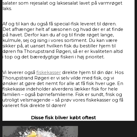
salater som rejesalat og laksesalat lavet på varmrøget
laks.
Af og til kan du også få special-fisk leveret til døren.
Det afhænger helt af sæsonen og hvad der er at finde
på havet. Derfor kan du af og til finde røget lange,
kulmule, sej og ising i vores sortiment. Du kan være
sikker på, at uanset hvilken fisk du bestiller hjem til
døren fra Thorupstrand Røgeri, så er er kvaliteten altid
i top og det bæredygtige fiskeri i høj prioritet.
Vi leverer også
fiskekasser
direkte hjem til din dør. Hos
Thorupstrand Røgeri er vi selv vilde med fisk, og vi
ønsker at gøre det nemt for alle at få fisk hver uge. En
fiskekasse indeholder alverdens lækker fisk for hele
familien – også børnefamilierne. Fisk er sundt, frisk og
utroligt velsmagende – så prøv vores fiskekasser og få
varieret fisk direkte til døren!
Disse fisk bliver købt oftest