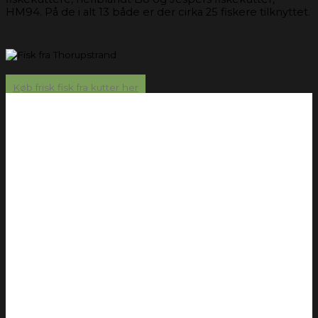
HM94. På de i alt 13 både er der cirka 25 fiskere tilknyttet.
Køb frisk fisk fra kutter her