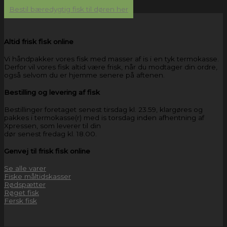
Bestil bæredygtig fisk til døren her
Altid frisk fisk online
Vi håndpakker vores fisk med masser af is i en tyk termokasse.
Derfor vil vores fisk altid være frisk, når du modtager din ordre,
også selvom du er hjemme senere på aftenen.
Bestilling og levering af fisk
Bestillinger foretaget senest tirsdag kl. 23.59, klargøres og
pakkes i termokasse(r) med is torsdag inden afhentning af
Xpressen, som leverer til din
dør senest fredag kl. 18.00.
Genvej til frisk fisk online
Se alle varer
Fiske måltidskasser
Rødspætter
Røget fisk
Fersk fisk