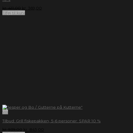
kr.
411,00
kr.
369,00
Tilføj til kurv
Vis
Tilbud: Grill fiskepakken, 5-6 personer: SPAR 10 %
kr.
939,00
kr.
845,00