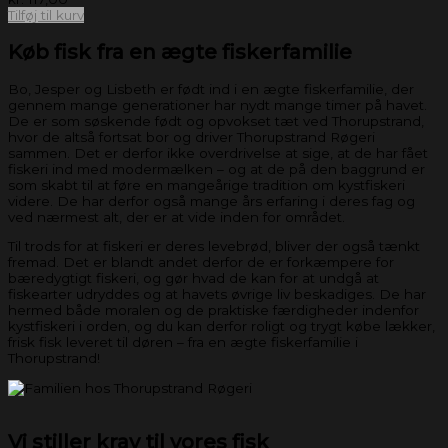
Tilføj til kurv
Køb fisk fra en ægte fiskerfamilie
Bo, Jesper og Lisbeth er født ind i en ægte fiskerfamilie, der
gennem mange generationer har nydt mange timer på havet.
De er som søskende født og opvokset tæt ved Thorupstrand,
hvor de altså fortsat bor og driver Thorupstrand Røgeri
sammen. Det er derfor ikke overdrivelse at sige, at de har fået
fiskeri ind med modermælken – og at de på den baggrund er
som skabt til at føre en mangeårige tradition om kystfiskeri
videre. De har derfor også mange års erfaring i deres fag og
ved nærmest alt, der er at vide inden for området.
Til trods for at fiskeri er deres levebrød, bliver der også tænkt
fremad. Det er blandt andet derfor de er forkæmpere for
bæredygtigt fiskeri, og gør hvad de kan for at undgå at
fiskearter udryddes og at havets øvrige liv beskadiges. De har
hermed både moralen og de praktiske færdigheder indenfor
kystfiskeri i orden, og du kan derfor roligt og trygt købe lækker,
frisk fisk leveret til døren – fra en ægte fiskerfamilie i
Thorupstrand!
Vi stiller krav til vores fisk