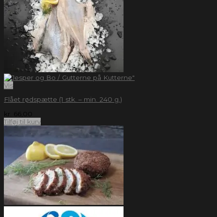
Vis
Flået rødspætte (1 stk. – min. 240 g.)
kr.
66,00
Tilføj til kurv