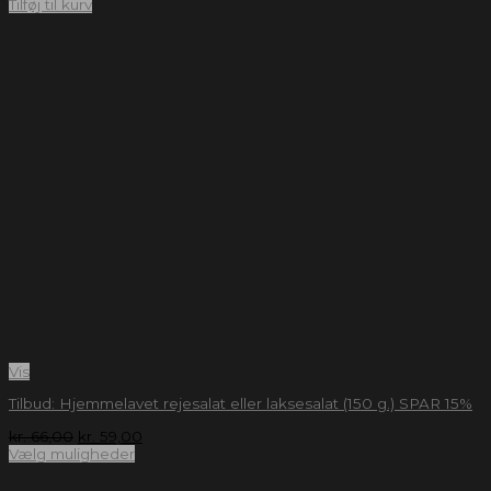
Tilføj til kurv
Vis
Tilbud: Hjemmelavet rejesalat eller laksesalat (150 g.) SPAR 15%
kr.
66,00
kr.
59,00
Vælg muligheder