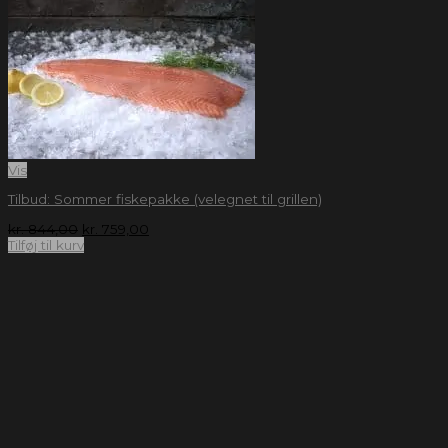
Vis
Tilbud: Sommer fiskepakke (velegnet til grillen)
kr.
844,00
kr.
759,00
Tilføj til kurv