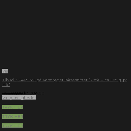
Vis
Tilbud: SPAR 15% på Varmrøget laksesnitter (3 stk. – ca. 165 g. pr
stk.)
kr.
240,00
kr.
204,00
Vælg muligheder
TRYK HER
TRYK HER
TRYK HER