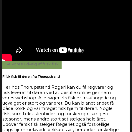
Se vores udvalg af frisk fisk
Frisk fisk til døren fra Thorupstrand
Her hos Thorupstrand Røgeri kan du få røgvarer og
fisk leveret til døren ved at bestille online gennem
vores webshop. Alle røgeriets fisk er friskfangede og
udvalget er stort og varieret. Du kan blandt andet få
både kold- og varmrøget fisk hjem til døren. Nogle
fisk, som f.eks. stenbider- og torskerogn sælges i
sæsoner, mens andre stort set sælges hele året.
Udover fersk fisk sælger Røgeriet også forskellige
slags hjemmelavede delikatesser, herunder forskellige