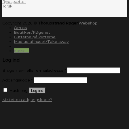
Rødspætter
Torsk
Copyright 2026 ©
Thorupstrand Røgeri
Webshop
Om os
Butikken/Røgeriet
Gutterne på kutterne
Mad ud af huset/Take away
Kasse
+
Log ind
Brugernavn eller e-mailadresse
*
Adgangskode
*
Husk mig
Log ind
Mistet din adgangskode?