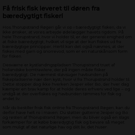
Få frisk fisk leveret til døren fra
bæredygtigt fiskeri
Hos Thorupstrand Røgeri går vi op i bæredygtigt fiskeri, da vi
ikke ønsker, at vores arbejde ødelægger havets rigdom. På
hele Thorupstrand, hvor vi holder til, er der generel enighed om
at fiske bæredygtigt, hvilket vil sige at der kun fiskes ud fra
bæredygtige principper. Hertil kan det også nævnes, at der
fiskes med garn og snorrevod, som er en naturskånsom form
for fiskeri.
Desværre er kystlandingspladsen Thorupstrand truet af
hollandske bomtrawlere, der på ingen måde fisker
bæredygtigt. De nærmest støvsuger havbunden på
fiskepladserne nær den kyst, hvor vi fra Thorupstrand holder til.
Dette stopper dog ikke hverken Jesper eller Bo, der hver dag
kæmper en brav kamp for at holde deres erhverv ved lige – og
undgå at der overfiskes og havbunden tømmes for fisk og
andet liv.
Når du bestiller frisk fisk online fra Thorupstrand Røgeri, kan du
derfor have helt ro i maven. Du støtter gutterne Jesper og Bo
og resten af Thorupstrand Røgeri, men du bliver også en slags
forkæmper for at købe bæredygtig fisk og bevare så meget
som muligt af det naturlige hav og dét liv, det huser.