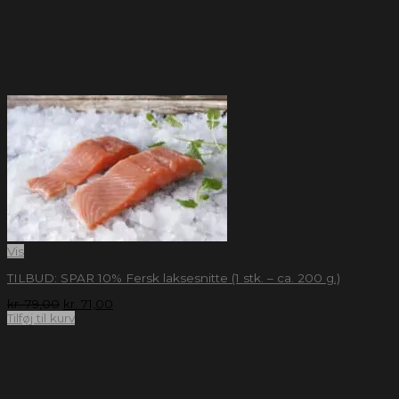
Vis
TILBUD: SPAR 10% Fersk laksesnitte (1 stk. – ca. 200 g.)
kr.
79,00
kr.
71,00
Tilføj til kurv