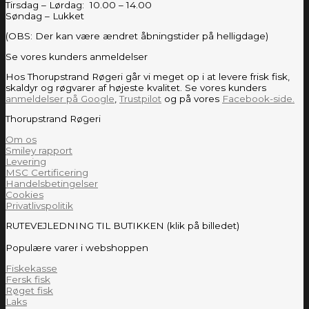
Tirsdag – Lørdag: 10.00 – 14.00
Søndag – Lukket
(OBS: Der kan være ændret åbningstider på helligdage)
Se vores kunders anmeldelser
Hos Thorupstrand Røgeri går vi meget op i at levere frisk fisk,
skaldyr og røgvarer af højeste kvalitet. Se vores kunders
anmeldelser på Google
,
Trustpilot
og på vores
Facebook-side.
Thorupstrand Røgeri
Om os
Smiley rapport
Levering
MSC Certificering
Handelsbetingelser
Cookies
Privatlivspolitik
RUTEVEJLEDNING TIL BUTIKKEN (klik på billedet)
Populære varer i webshoppen
Fiskekasse
Fersk fisk
Røget fisk
Laks