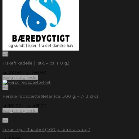
Vis
Fiskefrikadelle (1 stk. – ca. 110 g.)
kr.
28,00
–
kr.
190,00
Vælg muligheder
Vis
Ferske rødspættefileter (ca. 500 g. – 7-13 stk.)
kr.
181,00
–
kr.
461,00
Vælg muligheder
Vis
Luxus rejer, Taabbel (400 g. drænet vægt)
kr.
117,00