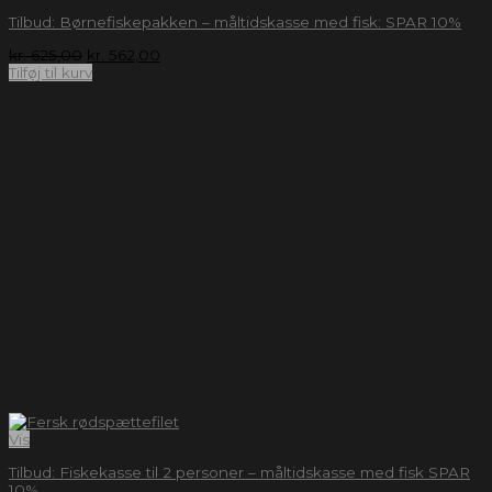
Tilbud: Børnefiskepakken – måltidskasse med fisk: SPAR 10%
kr.
625,00
kr.
562,00
Tilføj til kurv
Vis
Tilbud: Fiskekasse til 2 personer – måltidskasse med fisk SPAR
10%