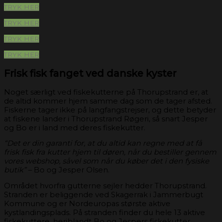
TRYK HER
TRYK HER
TRYK HER
TRYK HER
Frisk fisk fanget ved danske kyster
Noget særligt ved fiskekutterne på Thorupstrand er, at
de altid kommer hjem samme dag som de tager afsted.
Fiskerne tager ikke på langfangstrejser, og dette betyder
at fiskene lander i Thorupstrand Røgeri, så snart Jesper
og Bo er i land med deres fiskekutter.
“Det er din garanti for, at du altid kan regne med at få
frisk fisk fra kutter hjem til døren, når du bestiller gennem
vores webshop, såvel som når du køber det i den fysiske
butik”
– Bo og Jesper Olsen.
Området hvorfra gutterne sejler hedder Thorupstrand.
Stranden er beliggende ved Skagerrak i Jammerbugt
Kommune og er Nordeuropas største aktive
kystlandingsplads. På stranden finder du hele 13 aktive
fiskekuttere, heriblandt Bo og Jespers fiskekutter,