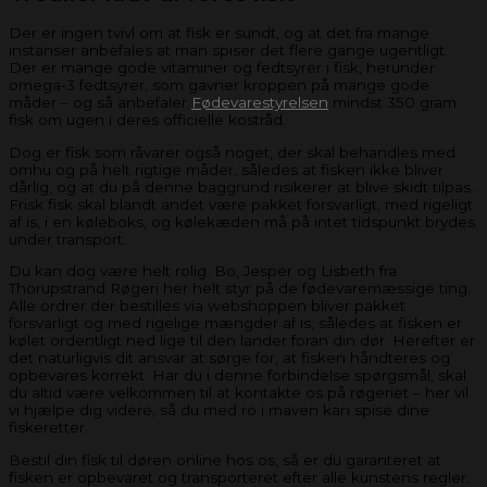
Der er ingen tvivl om at fisk er sundt, og at det fra mange
instanser anbefales at man spiser det flere gange ugentligt.
Der er mange gode vitaminer og fedtsyrer i fisk, herunder
omega-3 fedtsyrer, som gavner kroppen på mange gode
måder – og så anbefaler
Fødevarestyrelsen
mindst 350 gram
fisk om ugen i deres officielle kostråd.
Dog er fisk som råvarer også noget, der skal behandles med
omhu og på helt rigtige måder, således at fisken ikke bliver
dårlig, og at du på denne baggrund risikerer at blive skidt tilpas.
Frisk fisk skal blandt andet være pakket forsvarligt, med rigeligt
af is, i en køleboks, og kølekæden må på intet tidspunkt brydes
under transport.
Du kan dog være helt rolig. Bo, Jesper og Lisbeth fra
Thorupstrand Røgeri her helt styr på de fødevaremæssige ting.
Alle ordrer der bestilles via webshoppen bliver pakket
forsvarligt og med rigelige mængder af is, således at fisken er
kølet ordentligt ned lige til den lander foran din dør. Herefter er
det naturligvis dit ansvar at sørge for, at fisken håndteres og
opbevares korrekt. Har du i denne forbindelse spørgsmål, skal
du altid være velkommen til at kontakte os på røgeriet – her vil
vi hjælpe dig videre, så du med ro i maven kan spise dine
fiskeretter.
Bestil din fisk til døren online hos os, så er du garanteret at
fisken er opbevaret og transporteret efter alle kunstens regler.