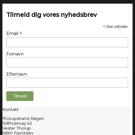
Tilmeld dig vores nyhedsbrev
*
Skal udfyldes
*
Email
Fornavn
Efternavn
Kontakt
Thorupstrand Røgeri
Toftholmvej 43
Vester Thorup
9690 Fjerritslev