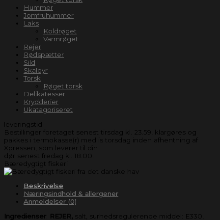
Hummer
Jomfruhummer
Laks
Koldrøget
Varmrøget
Rejer
Rødspætter
Sild
Skaldyr
Torsk
Røget torsk
Delikatesser
Krydderier
Ukatagoriseret
leveringstid
Bestillinger foretaget senest tirsdag kl. 23.59, klargøres og
pakkes i termokasse(r) med is torsdag inden afhentning af
Xpressen, som leverer til din
dør senest fredag kl. 18.00.
Bæredygtigt fiskeri
Beskrivelse
Næringsindhold & allergener
Anmeldelser (0)
Ingredienser
:
REJER,
salt, surhedsregulerende middel: E330,