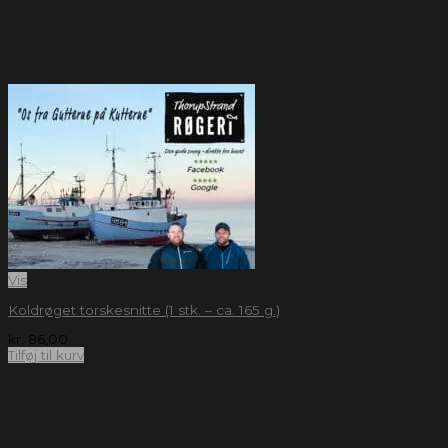
Vis
Koldrøget torskesnitte (1 stk. – ca. 165 g.)
kr.
86,00
Tilføj til kurv