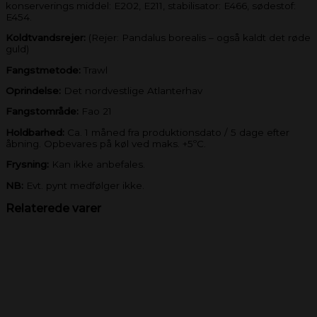
konserverings middel: E202, E211, stabilisator: E466, sødestof:
E454.
Koldtvandsrejer:
(Rejer: Pandalus borealis – også kaldt det røde
guld)
Fangstmetode:
Trawl
Oprindelse:
Det nordvestlige Atlanterhav
Fangstområde:
Fao 21
Holdbarhed:
Ca. 1 måned fra produktionsdato / 5 dage efter
åbning. Opbevares på køl ved maks. +5ºC.
Frysning:
Kan ikke anbefales.
NB:
Evt. pynt medfølger ikke.
Relaterede varer