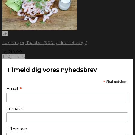
Vis
Luxus rejer, Taabbel (900 g. drænet vægt)
kr.
218,00
Tilføj til kurv
Tilmeld dig vores nyhedsbrev
*
Skal udfyldes
*
Email
Fornavn
Efternavn