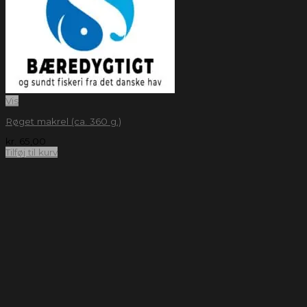
Vis
Røget makrel (ca. 360 g.)
kr.
65,00
Tilføj til kurv