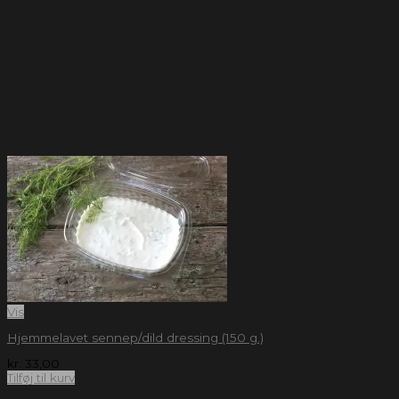
Vis
Hjemmelavet sennep/dild dressing (150 g.)
kr.
33,00
Tilføj til kurv