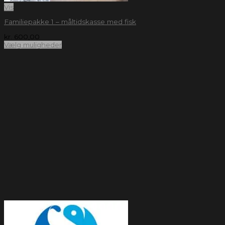
Vis
Familiepakke 1 – måltidskasse med fisk
kr.
600,00
Vælg muligheder