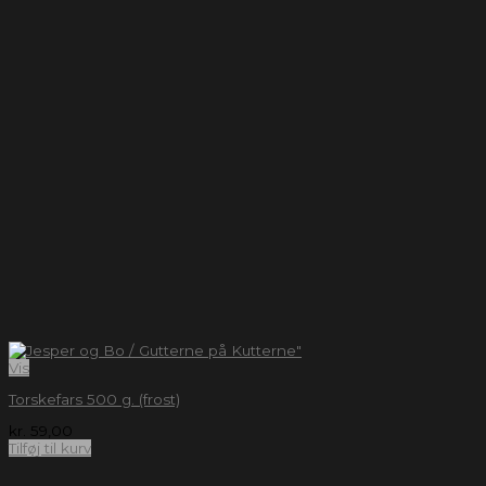
Vis
Torskefars 500 g. (frost)
kr.
59,00
Tilføj til kurv