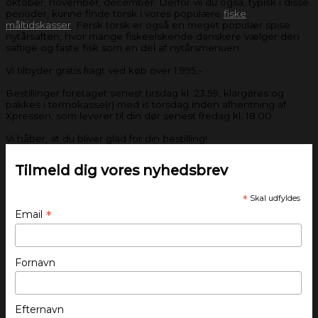
oktober, november, december. Derfor vil du også, typisk i disse
perioder, kunne finde torsk i vores populære
fiske
måltidskasser
. Fersk torsk er også en meget populær spise
nytårsaften, hvor mange fiskeelskende danskere vælger den
saftige og faste fisk som en del af nytårsmenuen.
Vi tilbyder gratis fragt ved køb over 1.995,-.
Bestillinger foretaget senest tirsdag kl. 23.59, klargøres og
pakkes i termokasse(r) med is torsdag inden afhentning af
Xpressen, som leverer til din dør senest fredag kl. 18.00.
Vi håber, at du bliver glad for din bestilling!
Tilmeld dig vores nyhedsbrev
*
Skal udfyldes
*
Email
Fornavn
Efternavn