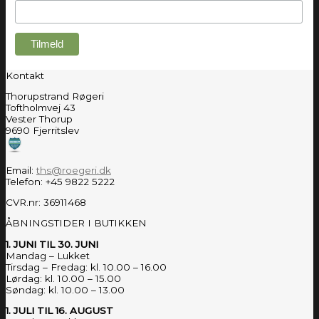
Kontakt
Thorupstrand Røgeri
Toftholmvej 43
Vester Thorup
9690 Fjerritslev
Email:
ths@roegeri.dk
Telefon: +45 9822 5222
CVR.nr: 36911468
ÅBNINGSTIDER I BUTIKKEN
1. JUNI TIL 30. JUNI
Mandag – Lukket
Tirsdag – Fredag: kl. 10.00 – 16.00
Lørdag: kl. 10.00 – 15.00
Søndag: kl. 10.00 – 13.00
1. JULI TIL 16. AUGUST