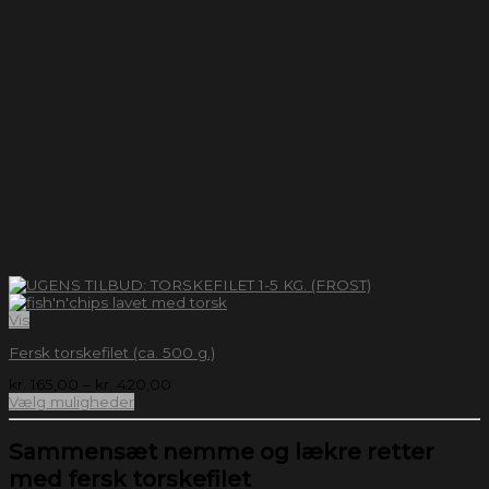
Vis
Fersk torskefilet (ca. 500 g.)
kr.
165,00
–
kr.
420,00
Vælg muligheder
Sammensæt nemme og lækre retter
med fersk torskefilet