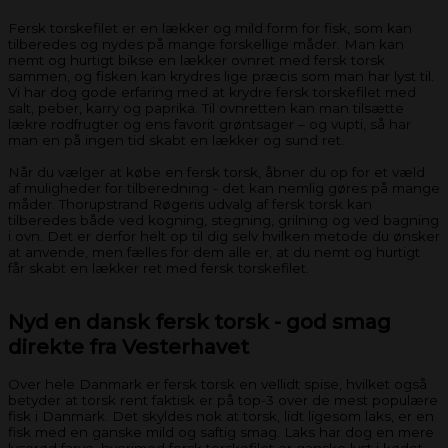
Fersk torskefilet er en lækker og mild form for fisk, som kan
tilberedes og nydes på mange forskellige måder. Man kan
nemt og hurtigt bikse en lækker ovnret med fersk torsk
sammen, og fisken kan krydres lige præcis som man har lyst til.
Vi har dog gode erfaring med at krydre fersk torskefilet med
salt, peber, karry og paprika. Til ovnretten kan man tilsætte
lækre rodfrugter og ens favorit grøntsager – og vupti, så har
man en på ingen tid skabt en lækker og sund ret.
Når du vælger at købe en fersk torsk, åbner du op for et væld
af muligheder for tilberedning - det kan nemlig gøres på mange
måder. Thorupstrand Røgeris udvalg af fersk torsk kan
tilberedes både ved kogning, stegning, grilning og ved bagning
i ovn. Det er derfor helt op til dig selv hvilken metode du ønsker
at anvende, men fælles for dem alle er, at du nemt og hurtigt
får skabt en lækker ret med fersk torskefilet.
Nyd en dansk fersk torsk - god smag
direkte fra Vesterhavet
Over hele Danmark er fersk torsk en vellidt spise, hvilket også
betyder at torsk rent faktisk er på top-3 over de mest populære
fisk i Danmark. Det skyldes nok at torsk, lidt ligesom laks, er en
fisk med en ganske mild og saftig smag. Laks har dog en mere
lyserød farve, hvorimod fersk torskefilet er ganske lyst i kødet