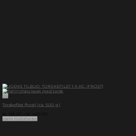
Vis
Torskefilet (frost) (ca. 500 g.)
kr.
165,00
–
kr.
420,00
Vælg muligheder