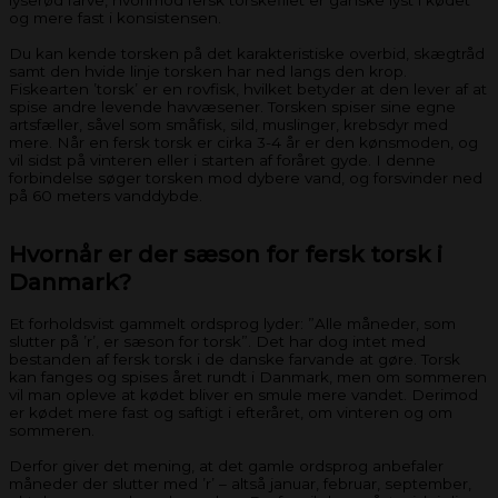
og mere fast i konsistensen.
Du kan kende torsken på det karakteristiske overbid, skægtråd
samt den hvide linje torsken har ned langs den krop.
Fiskearten ’torsk’ er en rovfisk, hvilket betyder at den lever af at
spise andre levende havvæsener. Torsken spiser sine egne
artsfæller, såvel som småfisk, sild, muslinger, krebsdyr med
mere. Når en fersk torsk er cirka 3-4 år er den kønsmoden, og
vil sidst på vinteren eller i starten af foråret gyde. I denne
forbindelse søger torsken mod dybere vand, og forsvinder ned
på 60 meters vanddybde.
Hvornår er der sæson for fersk torsk i
Danmark?
Et forholdsvist gammelt ordsprog lyder: ”Alle måneder, som
slutter på ’r’, er sæson for torsk”. Det har dog intet med
bestanden af fersk torsk i de danske farvande at gøre. Torsk
kan fanges og spises året rundt i Danmark, men om sommeren
vil man opleve at kødet bliver en smule mere vandet. Derimod
er kødet mere fast og saftigt i efteråret, om vinteren og om
sommeren.
Derfor giver det mening, at det gamle ordsprog anbefaler
måneder der slutter med ’r’ – altså januar, februar, september,