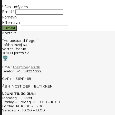
*
Skal udfyldes
Email
*
Fornavn
Efternavn
Kontakt
Thorupstrand Røgeri
Toftholmvej 43
Vester Thorup
9690 Fjerritslev
Email:
ths@roegeri.dk
Telefon: +45 9822 5222
CVR.nr: 36911468
ÅBNINGSTIDER I BUTIKKEN
1. JUNI TIL 30. JUNI
Mandag – Lukket
Tirsdag – Fredag: kl. 10.00 – 16.00
Lørdag: kl. 10.00 – 15.00
Søndag: kl. 10.00 – 13.00