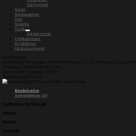
Varmrøget
Rejer
Rødspætter
Sild
Skaldyr
Torsk
Røget torsk
Delikatesser
Krydderier
Ukatagoriseret
leveringstid
Bestillinger foretaget senest tirsdag kl. 23.59, klargøres og pakk
Xpressen, som leverer til din
dør senest fredag kl. 18.00.
Bæredygtigt fiskeri
Beskrivelse
Anmeldelser (0)
Gutternes Fyrtårn gin
Mango
500ml
Vol 40%