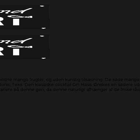
lmodne mango frugter, og uden kunstig tilsætning. De søde mango
nic, f.eks. Den klassiske cocktail Gin Hass. Ønskes en sødere u
variere på denne gen, da denne naturligt afhænger af de friske råv