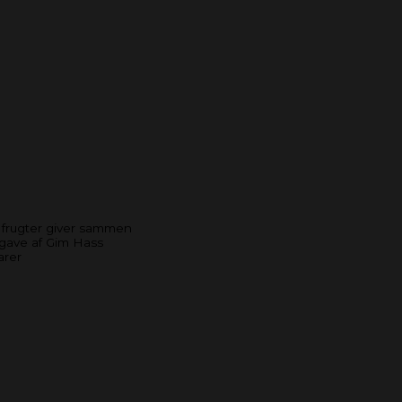
 frugter giver sammen
dgave af Gim Hass
arer