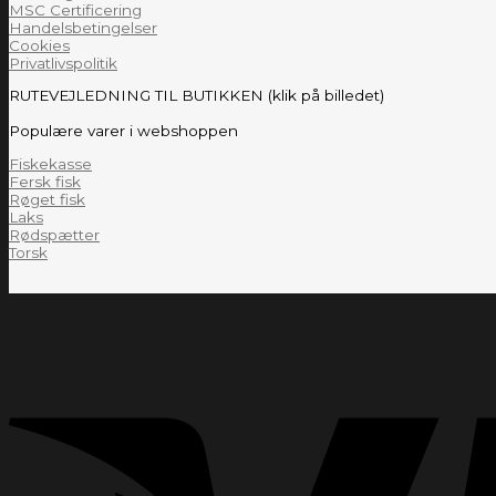
MSC Certificering
Handelsbetingelser
Cookies
Privatlivspolitik
RUTEVEJLEDNING TIL BUTIKKEN (klik på billedet)
Populære varer i webshoppen
Fiskekasse
Fersk fisk
Røget fisk
Laks
Rødspætter
Torsk