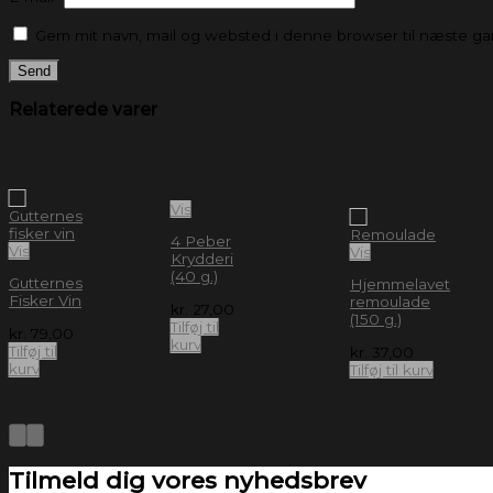
Gem mit navn, mail og websted i denne browser til næste g
Relaterede varer
Vis
4 Peber
Vis
Vis
Krydderi
(40 g.)
Gutternes
Hjemmelavet
Fisker Vin
remoulade
kr.
27,00
(150 g.)
Tilføj til
kr.
79,00
kurv
Tilføj til
kr.
37,00
kurv
Tilføj til kurv
Tilmeld dig vores nyhedsbrev