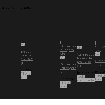
ang jeg kommenterer.
Vis
Vis
Røget
Vis
Varmrøget
makrel
Vis
lakseside
(ca. 360
Gutte
(ca. 1200
g.)
Gutternes
Likør
g.)
Bundgarn
kr.
65,00
kr.
20
Vin
kr.
523,00
Tilføj til
Tilføj ti
Vælg
kurv
kr.
79,00
kurv
muligheder
Tilføj til
kurv