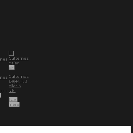
Vis
Gutternes
rnes
Bajer, 1, 3
eller 6
stk.
0,00
l
Læs
mere