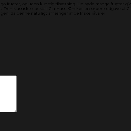
go frugter, og uden kunstig tilsætning. De søde mango frugter 
s. Den klassiske cocktail Gin Hass. Ønskes en sødere udgave af G
 gen, da denne naturligt afhænger af de friske råvarer