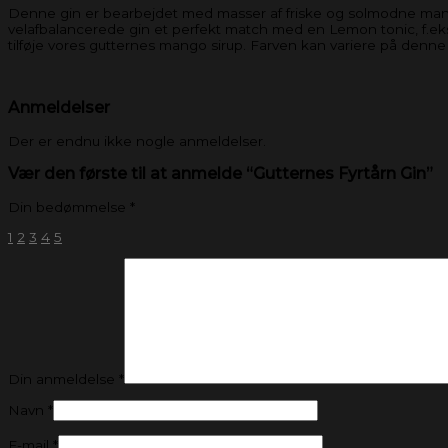
Denne gin er bearbejdet med masser af friske og solmodne man
velafbalancerede gin et perfekt match med en Lemon tonic, f.ek
tilføje vores gutternes mango sirup. Farven kan variere på denne
Anmeldelser
Der er endnu ikke nogle anmeldelser.
Vær den første til at anmelde “Gutternes Fyrtårn Gin”
Din bedømmelse
*
1
2
3
4
5
Din anmeldelse
*
Navn
*
E-mail
*