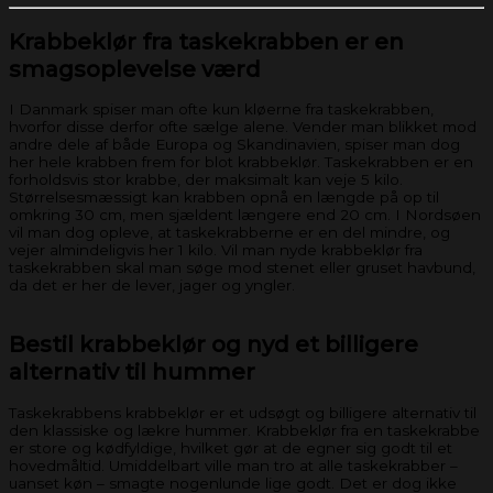
Krabbeklør fra taskekrabben er en
smagsoplevelse værd
I Danmark spiser man ofte kun kløerne fra taskekrabben,
hvorfor disse derfor ofte sælge alene. Vender man blikket mod
andre dele af både Europa og Skandinavien, spiser man dog
her hele krabben frem for blot krabbeklør. Taskekrabben er en
forholdsvis stor krabbe, der maksimalt kan veje 5 kilo.
Størrelsesmæssigt kan krabben opnå en længde på op til
omkring 30 cm, men sjældent længere end 20 cm. I Nordsøen
vil man dog opleve, at taskekrabberne er en del mindre, og
vejer almindeligvis her 1 kilo. Vil man nyde krabbeklør fra
taskekrabben skal man søge mod stenet eller gruset havbund,
da det er her de lever, jager og yngler.
Bestil krabbeklør og nyd et billigere
alternativ til hummer
Taskekrabbens krabbeklør er et udsøgt og billigere alternativ til
den klassiske og lækre hummer. Krabbeklør fra en taskekrabbe
er store og kødfyldige, hvilket gør at de egner sig godt til et
hovedmåltid. Umiddelbart ville man tro at alle taskekrabber –
uanset køn – smagte nogenlunde lige godt. Det er dog ikke