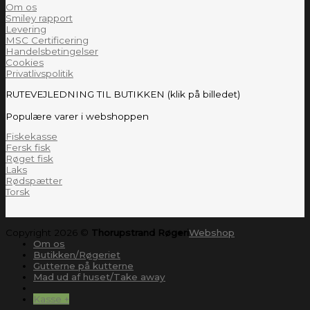
Om os
Smiley rapport
Levering
MSC Certificering
Handelsbetingelser
Cookies
Privatlivspolitik
RUTEVEJLEDNING TIL BUTIKKEN (klik på billedet)
Populære varer i webshoppen
Fiskekasse
Fersk fisk
Røget fisk
Laks
Rødspætter
Torsk
Copyright 2026 ©
Thorupstrand Røgeri
Webshop
Om os
Butikken/Røgeriet
Gutterne på kutterne
Mad ud af huset/Take away
Kasse
+