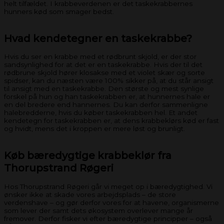
helt tilfældet. I krabbeverdenen er det taskekrabbernes
hunners kød som smager bedst.
Hvad kendetegner en taskekrabbe?
Hvis du ser en krabbe med et rødbrunt skjold, er der stor
sandsynlighed for at det er en taskekrabbe. Hvis der til det
rødbrune skjold hører klosakse med et violet skær og sorte
spidser, kan du næsten være 100% sikker på, at du står ansigt
til ansigt med en taskekrabbe. Den største og mest synlige
forskel på hun og han taskekrabben er, at hunnernes hale er
en del bredere end hannernes. Du kan derfor sammenligne
halebredderne, hvis du køber taskekrabben hel. Et andet
kendetegn for taskekrabben er, at dens krabbeklørs kød er fast
og hvidt, mens det i kroppen er mere løst og brunligt.
Køb bæredygtige krabbeklør fra
Thorupstrand Røgeri
Hos Thorupstrand Røgeri går vi meget op i bæredygtighed. Vi
ønsker ikke at skade vores arbejdsplads – de store
verdenshave – og gør derfor vores for at havene, organismerne
som lever der samt dets økosystem overlever mange år
fremover. Derfor fisker vi efter bæredygtige principper – også