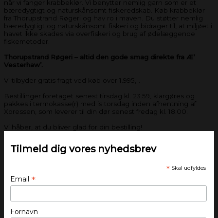
når vi fanger krabbeklør. Vi benytter nemlig garn som er et
bæredygtigt og naturskånsomt fiskeredskab. Køb krabbeklør
fra Thorupstrand Røgeri og hav ro i maven. Du støtter nemlig
bæredygtigt og naturskånsomt fiskeri og bidrager til, at miljøet i
havet ikke skades via overfiskeri og brug af ødelæggende
fiskemetoder.
Thorupstrand Røgeri – altid den gode smag direkte fra Æ’
Vesterhaw’.
Vi tilbyder gratis fragt ved køb over 1.995,-.
Bestillinger foretaget senest tirsdag kl. 23.59, klargøres og
pakkes i termokasse(r) med is torsdag inden afhentning af
Xpressen, som leverer til din dør senest fredag kl. 18.00.
Vi håber, at du bliver glad for din bestilling!
Tilmeld dig vores nyhedsbrev
*
Skal udfyldes
*
Email
Fornavn