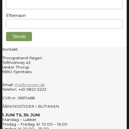
Efternavn
Kontakt
Thorupstrand Røgeri
Toftholmvej 43
Vester Thorup
9690 Fjerritslev
Email:
ths@roegeri.dk
Telefon: +45 9822 5222
CVR.nr: 36911468
ÅBNINGSTIDER I BUTIKKEN
1. JUNI TIL 30. JUNI
Mandag – Lukket
Tirsdag – Fredag: kl. 10.00 – 16.00
Lørdag: kl. 10.00 – 15.00